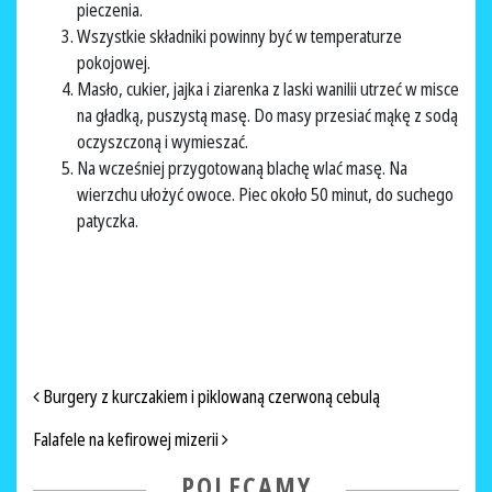
pieczenia.
Wszystkie składniki powinny być w temperaturze
pokojowej.
Masło, cukier, jajka i ziarenka z laski wanilii utrzeć w misce
na gładką, puszystą masę. Do masy przesiać mąkę z sodą
oczyszczoną i wymieszać.
Na wcześniej przygotowaną blachę wlać masę. Na
wierzchu ułożyć owoce. Piec około 50 minut, do suchego
patyczka.
NAWIGACJA PO ARTYKUŁACH
Burgery z kurczakiem i piklowaną czerwoną cebulą
Falafele na kefirowej mizerii
POLECAMY