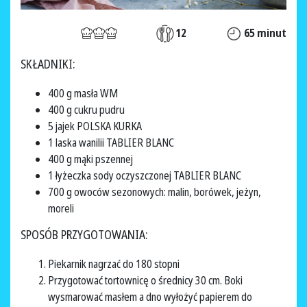
12
65 minut
SKŁADNIKI:
400 g masła WM
400 g cukru pudru
5 jajek POLSKA KURKA
1 laska wanilii TABLIER BLANC
400 g mąki pszennej
1 łyżeczka sody oczyszczonej TABLIER BLANC
700 g owoców sezonowych: malin, borówek, jeżyn,
moreli
SPOSÓB PRZYGOTOWANIA:
Piekarnik nagrzać do 180 stopni
Przygotować tortownicę o średnicy 30 cm. Boki
wysmarować masłem a dno wyłożyć papierem do