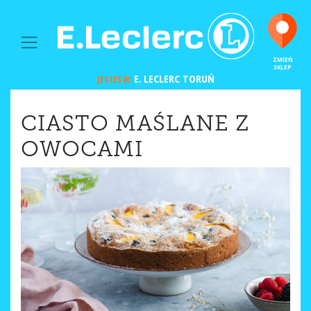
MAIN NAVIGATION
ZMIEŃ
SKLEP
E. LECLERC
TORUŃ
JESTEŚ W:
CIASTO MAŚLANE Z
OWOCAMI